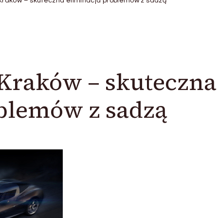
raków – skuteczna eliminacja problemów z sadzą
Kraków – skuteczna
blemów z sadzą