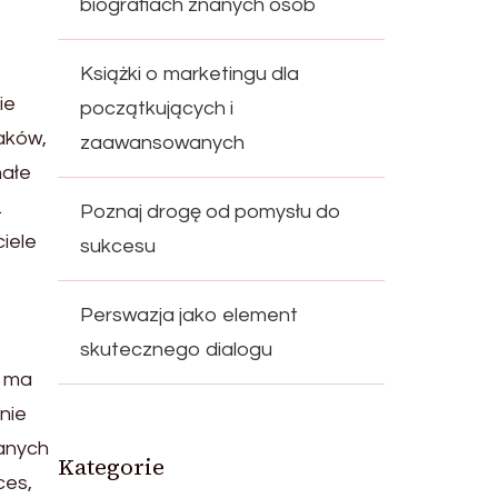
biografiach znanych osób
Książki o marketingu dla
ie
początkujących i
aków,
zaawansowanych
nałe
.
Poznaj drogę od pomysłu do
iele
sukcesu
Perswazja jako element
skutecznego dialogu
e ma
nie
anych
Kategorie
ces,