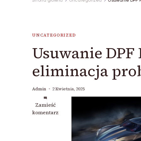
Strona główna
Uncategorized
Usuwanie DPF K
UNCATEGORIZED
Usuwanie DPF 
eliminacja pro
Admin
2 Kwietnia, 2025
we
Zamieść
wpisie
komentarz
Usuwanie
DPF
Kraków