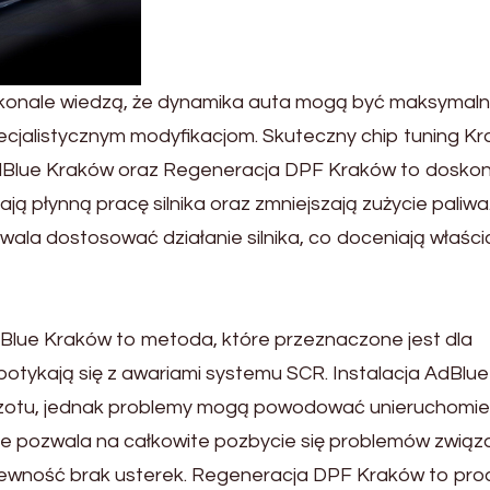
skonale wiedzą, że dynamika auta mogą być maksymaln
ecjalistycznym modyfikacjom. Skuteczny chip tuning Kr
Blue Kraków oraz Regeneracja DPF Kraków to dosko
ją płynną pracę silnika oraz zmniejszają zużycie paliwa
la dostosować działanie silnika, co doceniają właścic
lue Kraków to metoda, które przeznaczone jest dla
potykają się z awariami systemu SCR. Instalacja AdBlu
 azotu, jednak problemy mogą powodować unieruchomie
e pozwala na całkowite pozbycie się problemów związ
e pewność brak usterek. Regeneracja DPF Kraków to pro