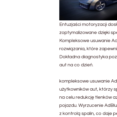
–
skuteczna
eliminacja
problemów
Entuzjaści motoryzacji do
z
sadzą
zoptymalizowane dzięki sp
Kompleksowe usuwanie Ad
rozwiązania, które zapewnia
Dokładna diagnostyka pozwa
aut na co dzień.
kompleksowe usuwanie AdB
użytkowników aut, którzy s
na celu redukcję tlenków
pojazdu. Wyrzucenie AdBlu
z kontrolą spalin, co daj