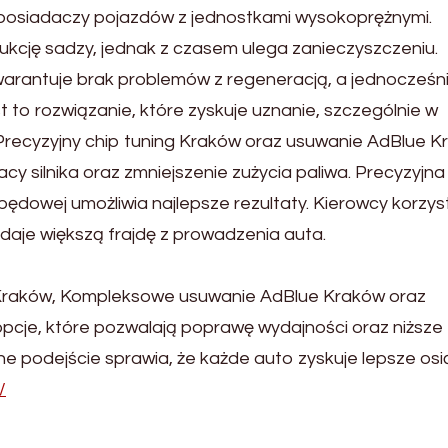
posiadaczy pojazdów z jednostkami wysokoprężnymi.
dukcję sadzy, jednak z czasem ulega zanieczyszczeniu.
warantuje brak problemów z regeneracją, a jednocześn
t to rozwiązanie, które zyskuje uznanie, szczególnie w
recyzyjny chip tuning Kraków oraz usuwanie AdBlue K
cy silnika oraz zmniejszenie zużycia paliwa. Precyzyjna
pędowej umożliwia najlepsze rezultaty. Kierowcy korzys
 daje większą frajdę z prowadzenia auta.
g Kraków, Kompleksowe usuwanie AdBlue Kraków oraz
cje, które pozwalają poprawę wydajności oraz niższe
ne podejście sprawia, że każde auto zyskuje lepsze osią
/