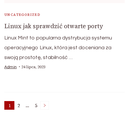
UNCATEGORIZED
Linux jak sprawdzić otwarte porty
Linux Mint to popularna dystrybucja systemu
operacyjnego Linux, która jest doceniana za
swoją prostotę, stabilność …
24 lipca, 2023
Admin
Nawigacja
1
2
…
5
Strona
Strona
Strona
po