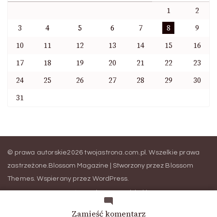
1
2
3
4
5
6
7
8
9
10
11
12
13
14
15
16
17
18
19
20
21
22
23
24
25
26
27
28
29
30
31
© prawa autorskie2026
twojastrona.com.pl
. Wszelkie prawa
zastrzeżone.
Blossom Magazine | Stworzony przez
Blossom
Themes
.
Wspierany przez
WordPress
.
Strona główna
seomeo.pl
sklep seo
Prowadzenie konta Instagram
BLOG
we
Zamieść komentarz