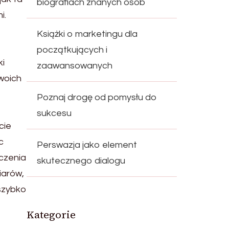
biografiach znanych osób
i.
Książki o marketingu dla
początkujących i
ki
zaawansowanych
woich
Poznaj drogę od pomysłu do
sukcesu
cie
c
Perswazja jako element
eczenia
skutecznego dialogu
iarów,
 szybko
Kategorie