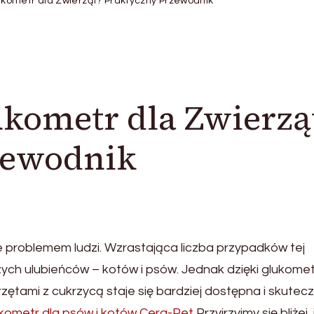
kometr dla Zwierząt? Praktyczny Przewodnik
kometr dla Zwierzą
zewodnik
nie problemem ludzi. Wzrastająca liczba przypadków tej
ych ulubieńców – kotów i psów. Jednak dzięki glukome
zętami z cukrzycą staje się bardziej dostępna i skutecz
kometr dla psów i kotów Cera-Pet
Przyjrzyjmy się bliżej,