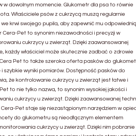
 w dowolnym momencie. Glukometr dla psa to równie
 kota. Właściciele psów z cukrzycą muszą regularnie
we krwi swojego pupila, aby zapewnić mu odpowiedni
tr Cera-Pet to synonim niezawodności i precyzji w
rowaniu cukrzycy u zwierząt. Dzięki zaawansowanej
dze, każdy właściciel może skutecznie zadbać o zdrowie
 Cera Pet to także szeroka oferta pasków do glukomet
 i szybkie wyniki pomiarów. Dostępność pasków do
a, że kontrolowanie cukrzycy u zwierząt jest łatwe i
t to nie tylko nazwa, to synonim wysokiej jakości i
niu cukrzycy u zwierząt. Dzięki zaawansowanej technol
r Cera-Pet staje się niezastąpionym narzędziem w opie
ancety do glukometru są nieodłącznym elementem
nitorowania cukrzycy u zwierząt. Dzięki nim pobranie 