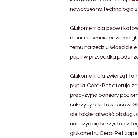
dla
Zwierząt?
nowoczesna technologia zm
Praktyczny
Przewodnik
Glukometr dla psów i kotów
monitorowanie poziomu gluk
temu narzędziu właściciel
pupili w przypadku podejrz
Glukometr dla zwierząt to 
pupila. Cera-Pet oferuje 
precyzyjne pomiary poziomu
cukrzycy u kotów i psów. G
ale także łatwość obsługi
nauczyć się korzystać z t
glukometru Cera-Pet zape