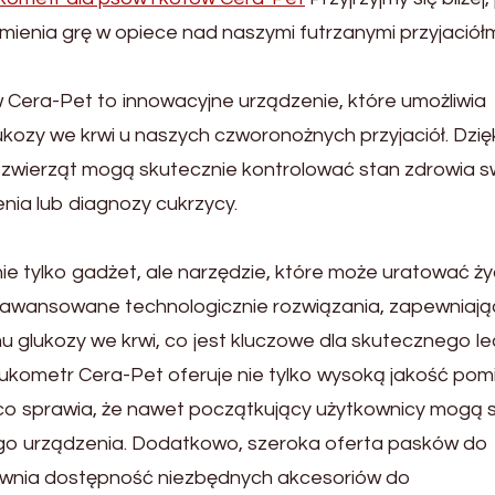
ienia grę w opiece nad naszymi futrzanymi przyjaciółm
 Cera-Pet to innowacyjne urządzenie, które umożliwia
ozy we krwi u naszych czworonożnych przyjaciół. Dzię
e zwierząt mogą skutecznie kontrolować stan zdrowia s
enia lub diagnozy cukrzycy.
nie tylko gadżet, ale narzędzie, które może uratować ży
zaawansowane technologicznie rozwiązania, zapewniają
 glukozy we krwi, co jest kluczowe dla skutecznego l
lukometr Cera-Pet oferuje nie tylko wysoką jakość pom
, co sprawia, że nawet początkujący użytkownicy mogą
ego urządzenia. Dodatkowo, szeroka oferta pasków do
wnia dostępność niezbędnych akcesoriów do