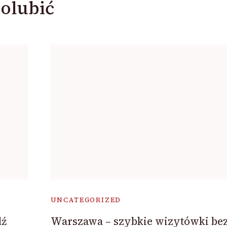
olubić
UNCATEGORIZED
dź
Warszawa – szybkie wizytówki be