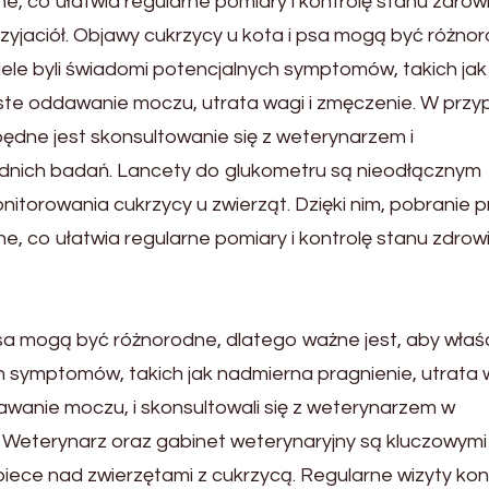
sne, co ułatwia regularne pomiary i kontrolę stanu zdrow
yjaciół. Objawy cukrzycy u kota i psa mogą być różno
ciele byli świadomi potencjalnych symptomów, takich jak
ste oddawanie moczu, utrata wagi i zmęczenie. W prz
będne jest skonsultowanie się z weterynarzem i
nich badań. Lancety do glukometru są nieodłącznym
torowania cukrzycy u zwierząt. Dzięki nim, pobranie p
sne, co ułatwia regularne pomiary i kontrolę stanu zdrow
sa mogą być różnorodne, dlatego ważne jest, aby właśc
h symptomów, takich jak nadmierna pragnienie, utrata 
wanie moczu, i skonsultowali się z weterynarzem w
. Weterynarz oraz gabinet weterynaryjny są kluczowymi
iece nad zwierzętami z cukrzycą. Regularne wizyty kon