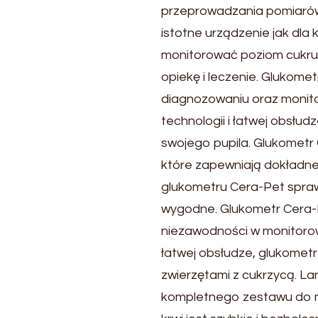
przeprowadzania pomiarów
istotne urządzenie jak dla
monitorować poziom cukru 
opiekę i leczenie. Glukome
diagnozowaniu oraz monito
technologii i łatwej obsłu
swojego pupila. Glukometr
które zapewniają dokładne
glukometru Cera-Pet sprawi
wygodne. Glukometr Cera-Pe
niezawodności w monitorowa
łatwej obsłudze, glukomet
zwierzętami z cukrzycą. L
kompletnego zestawu do mo