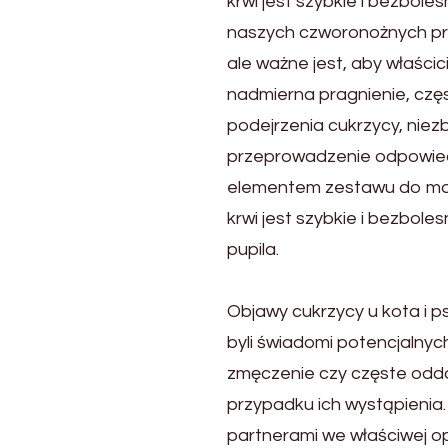
krwi jest szybkie i bezbole
naszych czworonożnych prz
ale ważne jest, aby właści
nadmierna pragnienie, czę
podejrzenia cukrzycy, niez
przeprowadzenie odpowied
elementem zestawu do moni
krwi jest szybkie i bezbole
pupila.
Objawy cukrzycy u kota i p
byli świadomi potencjalnyc
zmęczenie czy częste odda
przypadku ich wystąpienia
partnerami we właściwej op