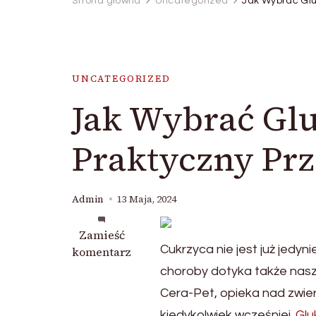
Strona główna
Uncategorized
Jak Wybrać Glu
UNCATEGORIZED
Jak Wybrać Glu
Praktyczny Pr
Admin
13 Maja, 2024
we
Zamieść
Cukrzyca nie jest już jedy
wpisie
komentarz
Jak
choroby dotyka także nasz
Wybrać
Cera-Pet, opieka nad zwier
Glukometr
kiedykolwiek wcześniej.
Glu