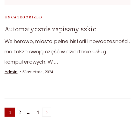
UNCATEGORIZED
Automatycznie zapisany szkic
Wejherowo, miasto pełne historii i nowoczesności,
ma także swoją część w dziedzinie usług
komputerowych. W …
5 kwietnia, 2024
Admin
Nawigacja
1
2
…
4
Strona
Strona
Strona