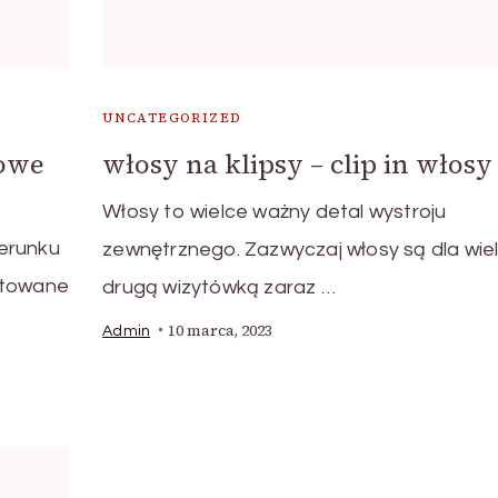
UNCATEGORIZED
nowe
włosy na klipsy – clip in włosy
Włosy to wielce ważny detal wystroju
erunku
zewnętrznego. Zazwyczaj włosy są dla wie
ktowane
drugą wizytówką zaraz …
10 marca, 2023
Admin